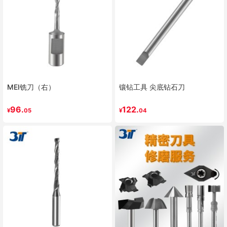
MEI铣刀（右）
镶钻工具 尖底钻石刀
96.
122.
¥
05
¥
04