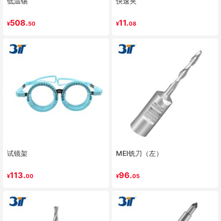
低温锡
快速夹
508.
11.
¥
50
¥
08
试镜架
MEI铣刀（左）
113.
96.
¥
00
¥
05