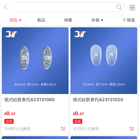
综合
新品
销量
价格
筛选
锁式硅胶鼻托A23131060
锁式硅胶鼻托A23131020
0.
0.
¥
57
¥
57
自营
自营
31650人已购买
31250人已购买