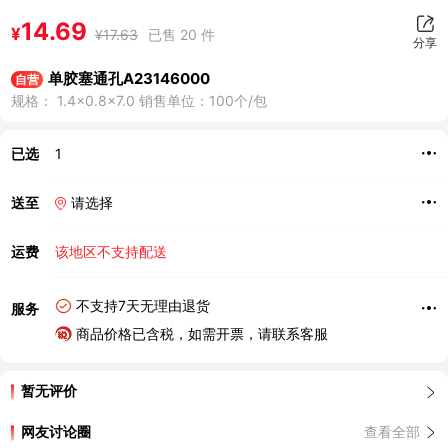
14.69
¥
¥
17.63
已售 20 件
分享
单胶塞通孔A23146000
自营
规格： 1.4×0.8×7.0 销售单位：100个/包
已选
1
送至
请选择
运费
该地区不支持配送
不支持7天无理由退货
服务
商品价格已含税，如需开票，请联系客服
暂无评价
网友讨论圈
查看全部