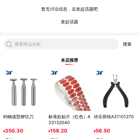
暂无讨论信息，去发起话题吧
发起话题
搜索商品名称
搜索
本店推荐
钨钢成型锣坑刀
标准款贴片（红色）A
诗乐剪钳A31101270
33132040
350.30
158.20
56.50
¥
¥
¥