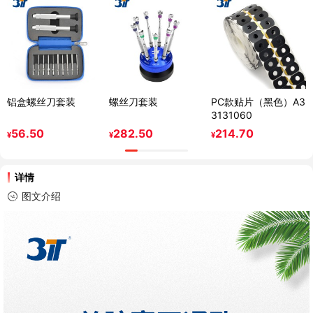
铝盒螺丝刀套装
螺丝刀套装
PC款贴片（黑色）A3
3131060
56.50
282.50
214.70
¥
¥
¥
详情
图文介绍