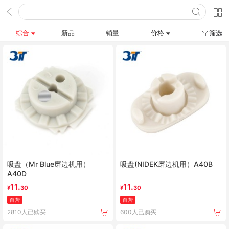
综合
新品
销量
价格
筛选
吸盘（Mr Blue磨边机用）
吸盘(NIDEK磨边机用）A40B
A40D
11.
11.
¥
30
¥
30
自营
自营
2810人已购买
600人已购买