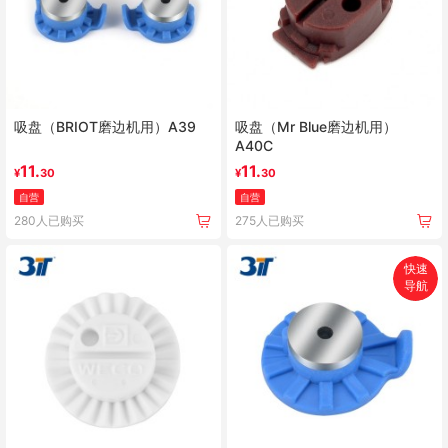
吸盘（BRIOT磨边机用）A39
吸盘（Mr Blue磨边机用）
A40C
11.
11.
¥
30
¥
30
自营
自营
280人已购买
275人已购买
快速
导航
首页
搜索
分类
购物车