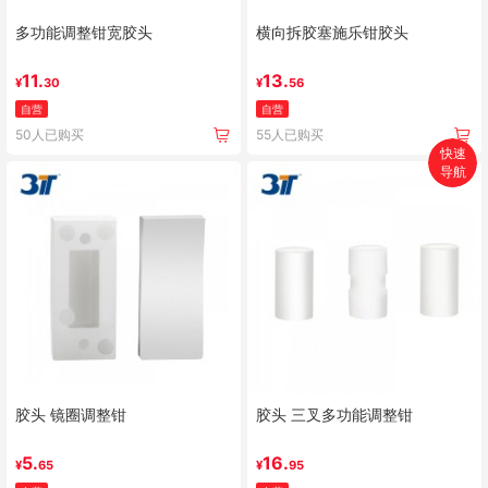
多功能调整钳宽胶头
横向拆胶塞施乐钳胶头
11.
13.
¥
30
¥
56
自营
自营
50人已购买
55人已购买
快速
导航
首页
搜索
分类
购物车
个人中心
胶头 镜圈调整钳
胶头 三叉多功能调整钳
5.
16.
¥
65
¥
95