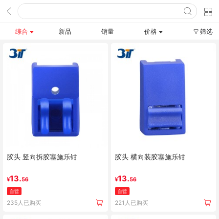
综合
新品
销量
价格
筛选
胶头 竖向拆胶塞施乐钳
胶头 横向装胶塞施乐钳
13.
13.
¥
56
¥
56
自营
自营
235人已购买
221人已购买