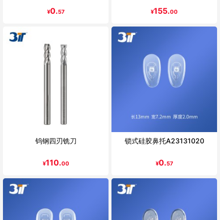
0.
155.
¥
57
¥
00
钨钢四刃铣刀
锁式硅胶鼻托A23131020
110.
0.
¥
00
¥
57