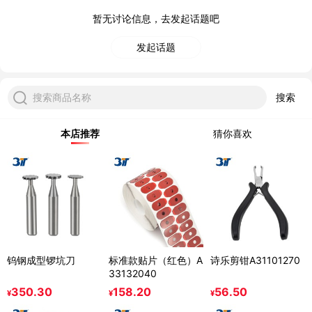
暂无讨论信息，去发起话题吧
发起话题
搜索商品名称
搜索
本店推荐
猜你喜欢
钨钢成型锣坑刀
标准款贴片（红色）A
诗乐剪钳A31101270
33132040
350.30
158.20
56.50
¥
¥
¥