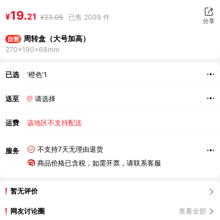
19.
¥
21
¥
23.05
已售 2009 件
分享
周转盒（大号加高）
自营
270×190×68mm
已选
‘橙色’1
送至
请选择
运费
该地区不支持配送
不支持7天无理由退货
服务
商品价格已含税，如需开票，请联系客服
暂无评价
网友讨论圈
查看全部