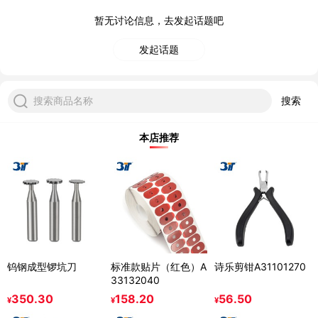
暂无讨论信息，去发起话题吧
发起话题
搜索商品名称
搜索
本店推荐
钨钢成型锣坑刀
标准款贴片（红色）A
诗乐剪钳A31101270
33132040
350.30
158.20
56.50
¥
¥
¥