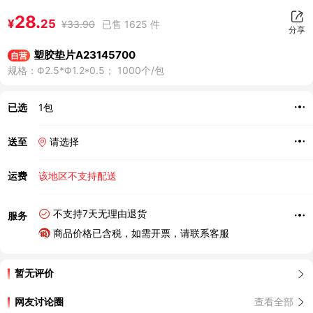
28.
¥
25
¥
33.90
已售 1625 件
分享
塑胶垫片A23145700
自营
规格：Φ2.5*Φ1.2*0.5； 1000个/包
已选
1包
送至
请选择
运费
该地区不支持配送
不支持7天无理由退货
服务
商品价格已含税，如需开票，请联系客服
暂无评价
网友讨论圈
查看全部