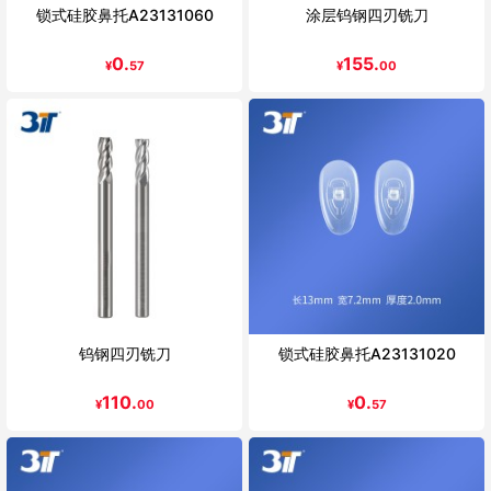
锁式硅胶鼻托A23131060
涂层钨钢四刃铣刀
0.
155.
¥
57
¥
00
钨钢四刃铣刀
锁式硅胶鼻托A23131020
110.
0.
¥
00
¥
57