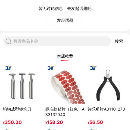
暂无讨论信息，去发起话题吧
发起话题
搜索商品名称
搜索
本店推荐
钨钢成型锣坑刀
标准款贴片（红色）A
诗乐剪钳A31101270
33132040
350.30
158.20
56.50
¥
¥
¥