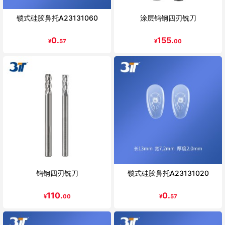
锁式硅胶鼻托A23131060
涂层钨钢四刃铣刀
0.
155.
¥
57
¥
00
钨钢四刃铣刀
锁式硅胶鼻托A23131020
110.
0.
¥
00
¥
57