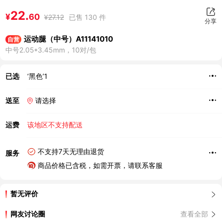
22.
¥
60
¥
27.12
已售 130 件
分享
运动腿（中号）A11141010
自营
中号2.05*3.45mm，10对/包
已选
‘黑色’1
送至
请选择
运费
该地区不支持配送
不支持7天无理由退货
服务
商品价格已含税，如需开票，请联系客服
暂无评价
网友讨论圈
查看全部