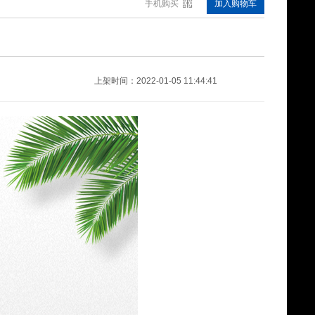
手机购买
加入购物车
运动腿（中号)11141030
¥22.60
上架时间：2022-01-05 11:44:41
硅胶蝴蝶型鼻托A23133090
¥5.65