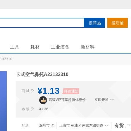
搜商品
搜店铺
工具
耗材
工业装备
新材料
32310
卡式空气鼻托A23132310
¥1.13
商 城 价
降价通知
高级VIP可享超值优惠价
立即开通 >>
市 场 价
¥1.36
有货
配送
深圳市
至
上海市 黄浦区 南京东路街道
，下