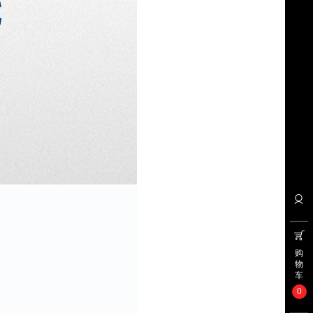
购
物
车
0