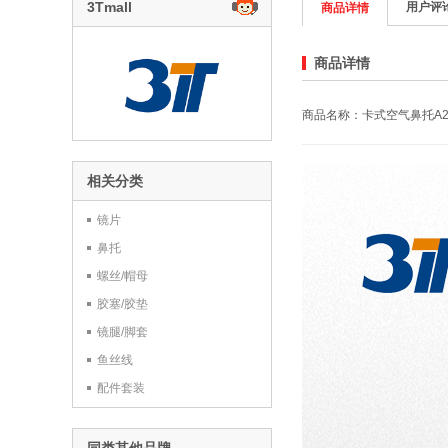
3Tmall
用户评
商品详情
商品详情
商品名称：卡式空气鼻托A23
相关分类
镜片
鼻托
螺丝/帽母
胶塞/胶垫
镜腿/脚套
鱼丝线
配件套装