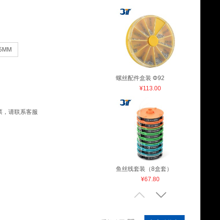
.5MM
螺丝配件盒装 Φ92
¥113.00
票，请联系客服
鱼丝线套装（8盒套）
¥67.80