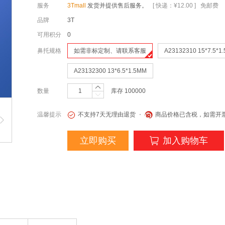
服务
3Tmall
发货并提供售后服务。
[ 快递：¥12.00 ] 免邮费
品牌
3T
可用积分
0
鼻托规格
如需非标定制、请联系客服
A23132310 15*7.5*1
A23132300 13*6.5*1.5MM
数量
库存
100000
温馨提示
不支持7天无理由退货
商品价格已含税，如需开
立即购买
加入购物车