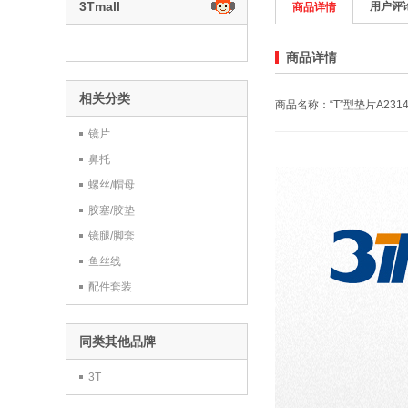
3Tmall
用户评
商品详情
商品详情
相关分类
商品名称：“T”型垫片A2314
镜片
鼻托
螺丝/帽母
胶塞/胶垫
镜腿/脚套
鱼丝线
配件套装
同类其他品牌
3T