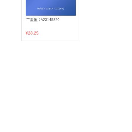
“T”型垫片A23145820
¥28.25