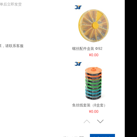
单后立即发货
票，请联系客服
螺丝配件盒装 Φ92
¥0.00
鱼丝线套装（8盒套）
¥0.00