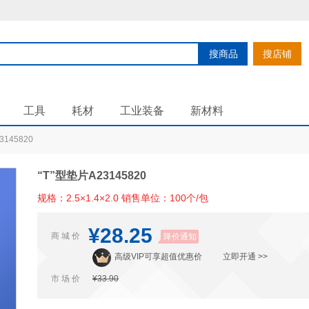
搜商品
搜店铺
工具
耗材
工业装备
新材料
3145820
“T”型垫片A23145820
规格：2.5×1.4×2.0 销售单位：100个/包
¥28.25
商 城 价
降价通知
高级VIP可享超值优惠价
立即开通 >>
市 场 价
¥33.90