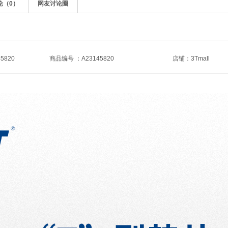
论（
0
）
网友讨论圈
5820
商品编号 ：A23145820
店铺：
3Tmall