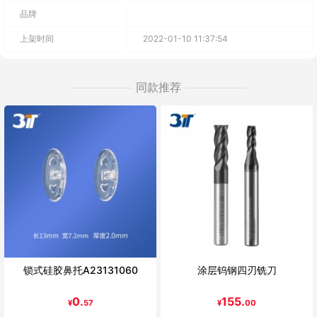
品牌
上架时间
2022-01-10 11:37:54
同款推荐
锁式硅胶鼻托A23131060
涂层钨钢四刃铣刀
0.
155.
¥
57
¥
00