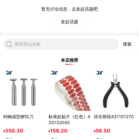
暂无讨论信息，去发起话题吧
发起话题
搜索商品名称
搜索
本店推荐
钨钢成型锣坑刀
标准款贴片（红色）A
诗乐剪钳A31101270
33132040
350.30
158.20
56.50
¥
¥
¥