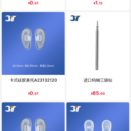
0.
1.
¥
57
¥
13
卡式硅胶鼻托A23132120
进口钨钢三级钻
0.
85.
¥
57
¥
00