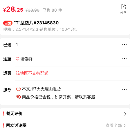
28.
¥
25
¥
33.90
已售 80 件
分享
“T”型垫片A23145830
自营
规格：2.5×1.4×2.3 销售单位：100个/包
已选
1
送至
请选择
运费
该地区不支持配送
不支持7天无理由退货
服务
商品价格已含税，如需开票，请联系客服
暂无评价
网友讨论圈
查看全部