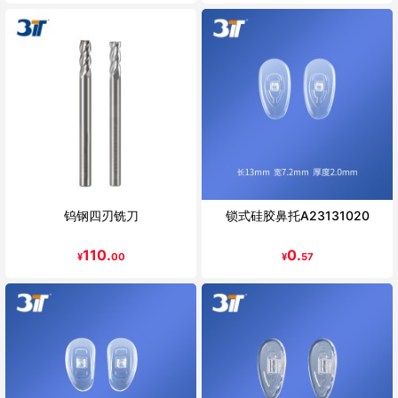
钨钢四刃铣刀
锁式硅胶鼻托A23131020
110.
0.
¥
00
¥
57