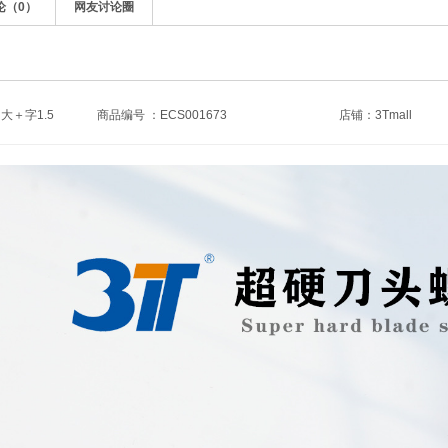
论（
0
）
网友讨论圈
大＋字1.5
商品编号 ：ECS001673
店铺：
3Tmall