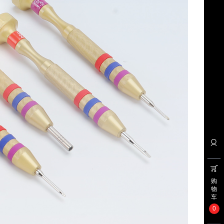
购
物
车
0