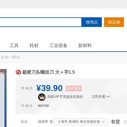
搜商品
搜店铺
工具
耗材
工业装备
新材料
 大＋字1.5
超硬刀头螺丝刀 大＋字1.5
¥39.90
商 城 价
降价通知
高级VIP可享超值优惠价
立即开通 >>
市 场 价
¥47.00
有货
配送
深圳市
至
上海市 黄浦区 南京东路街道
，下