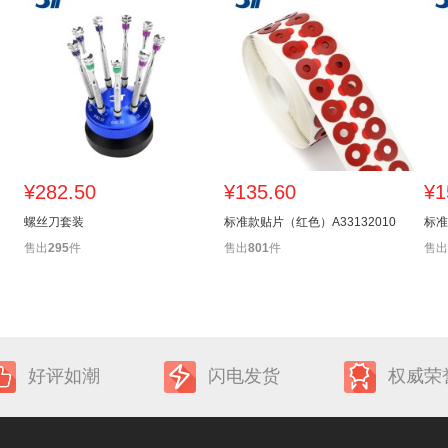
¥282.50
¥135.60
¥1
螺丝刀套装
标准款贴片（红色）A33132010
标准
售出
295
件
售出
801
件
售出
好评如潮
闪电发货
权威荣