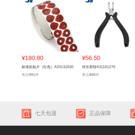
¥180.80
¥56.50
标准款贴片（红色）A33132030
诗乐剪钳A31101270
售出
991
件
售出
808
件
七天包退
正品保障