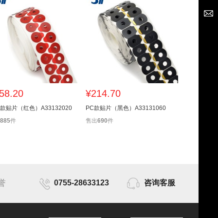
58.20
¥214.70
¥214.70
款贴片（红色）A33132020
PC款贴片（黑色）A33131060
PC款贴片（黑
885
件
售出
690
件
售出
810
件
誉
0755-28633123
咨询客服