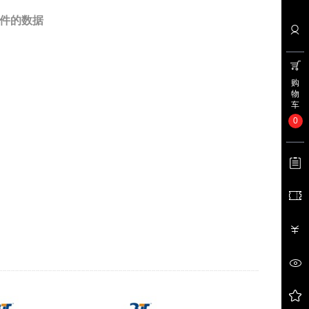
件的数据
购
物
车
0