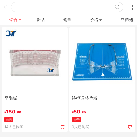
综合
新品
销量
价格
筛选
平衡板
镜框调整垫板
180.
50.
¥
80
¥
85
自营
自营
14人已购买
0人已购买