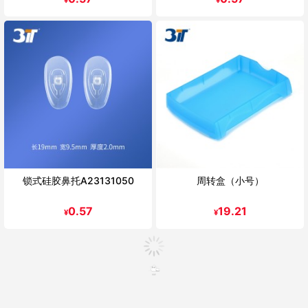
锁式硅胶鼻托A23131050
周转盒（小号）
0.57
19.21
¥
¥