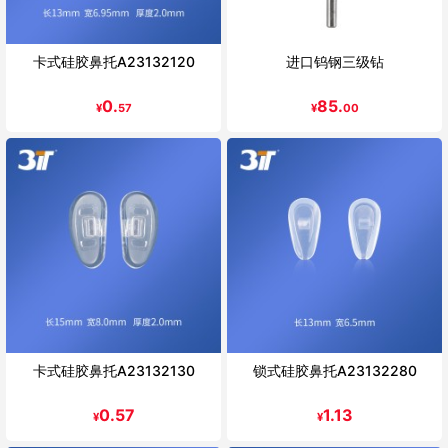
卡式硅胶鼻托A23132120
进口钨钢三级钻
0.
85.
¥
57
¥
00
卡式硅胶鼻托A23132130
锁式硅胶鼻托A23132280
0.57
1.13
¥
¥