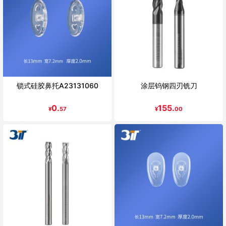
锁式硅胶鼻托A23131060
涂层钨钢四刃铣刀
0.
155.
¥
57
¥
00