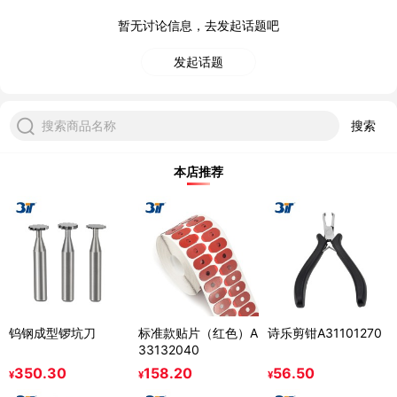
暂无讨论信息，去发起话题吧
发起话题
搜索商品名称
搜索
本店推荐
钨钢成型锣坑刀
标准款贴片（红色）A
诗乐剪钳A31101270
33132040
350.30
158.20
56.50
¥
¥
¥