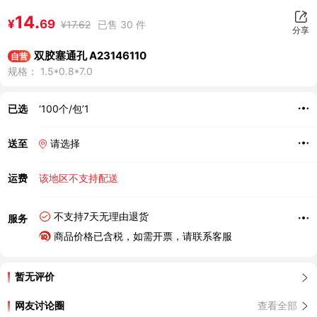
14.
¥
69
¥
17.62
已售 30 件
分享
双胶塞通孔 A23146110
自营
规格： 1.5*0.8*7.0
已选
‘100个/包’1
送至
请选择
运费
该地区不支持配送
不支持7天无理由退货
服务
商品价格已含税，如需开票，请联系客服
暂无评价
网友讨论圈
查看全部