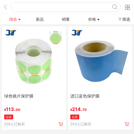
综合
新品
销量
价格
筛选
绿色镜片保护膜
进口蓝色保护膜
113.
214.
¥
00
¥
70
自营
自营
526人已购买
205人已购买