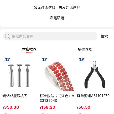
暂无讨论信息，去发起话题吧
发起话题
搜索商品名称
搜索
本店推荐
猜你喜欢
钨钢成型锣坑刀
标准款贴片（红色）A
诗乐剪钳A31101270
33132040
350.30
158.20
56.50
¥
¥
¥