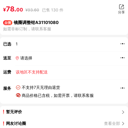
78.
¥
00
¥
93.60
已售 130 件
分享
镜圈调整钳A31101080
自营
如需非标订制，请联系客服
已选
1
送至
请选择
运费
该地区不支持配送
不支持7天无理由退货
服务
商品价格已含税，如需开票，请联系客服
暂无评价
网友讨论圈
查看全部