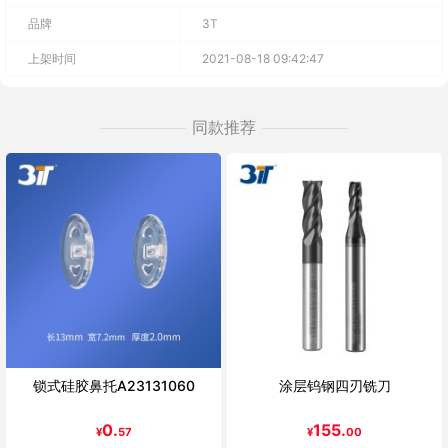
品牌
3T
上架时间
2021-08-18 09:42:47
同款推荐
锁式硅胶鼻托A23131060
涂层钨钢四刃铣刀
0.
155.
¥
57
¥
00