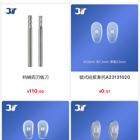
钨钢四刃铣刀
锁式硅胶鼻托A23131020
110.
0.
¥
00
¥
57