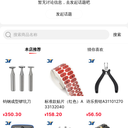
暂无讨论信息，去发起话题吧
发起话题
搜索商品名称
搜索
本店推荐
猜你喜欢
钨钢成型锣坑刀
标准款贴片（红色）A
诗乐剪钳A31101270
33132040
350.30
158.20
56.50
¥
¥
¥