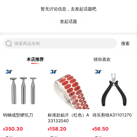
暂无讨论信息，去发起话题吧
发起话题
搜索商品名称
搜索
本店推荐
猜你喜欢
钨钢成型锣坑刀
标准款贴片（红色）A
诗乐剪钳A31101270
33132040
350.30
158.20
56.50
¥
¥
¥