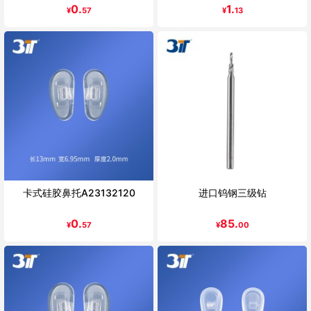
0.
1.
¥
57
¥
13
卡式硅胶鼻托A23132120
进口钨钢三级钻
0.
85.
¥
57
¥
00