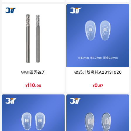
钨钢四刃铣刀
锁式硅胶鼻托A23131020
110.
0.
¥
00
¥
57