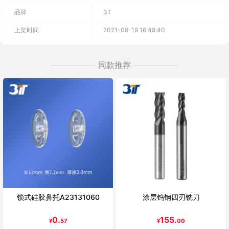
品牌
3T
上架时间
2021-08-19 16:48:40
同款推荐
锁式硅胶鼻托A23131060
涂层钨钢四刃铣刀
0.
155.
¥
57
¥
00