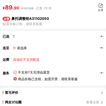
89.
¥
90
¥
107.88
已售 79 件
分享
鼻托调整钳A31102050
自营
如需非标订制，请联系客服
已选
1
送至
请选择
运费
该地区不支持配送
不支持7天无理由退货
服务
商品价格已含税，如需开票，请联系客服
暂无评价
网友讨论圈
查看全部