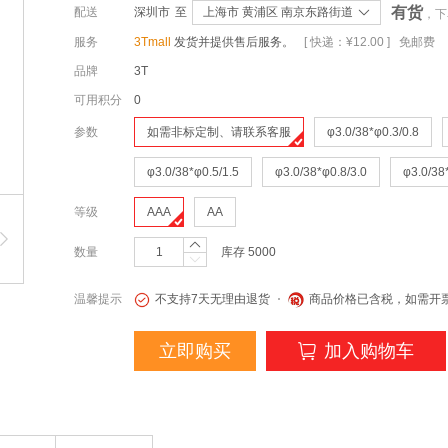
有货
配送
深圳市
至
上海市 黄浦区 南京东路街道
，下
服务
3Tmall
发货并提供售后服务。
[ 快递：¥12.00 ] 免邮费
品牌
3T
可用积分
0
参数
如需非标定制、请联系客服
φ3.0/38*φ0.3/0.8
φ3.0/38*φ0.5/1.5
φ3.0/38*φ0.8/3.0
φ3.0/38
等级
AAA
AA
数量
库存
5000
温馨提示
不支持7天无理由退货
商品价格已含税，如需开
立即购买
加入购物车