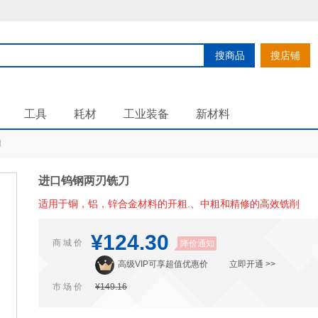
搜商品
搜店铺
工具
耗材
工业装备
新材料
刀
进口钨钢两刃铣刀
适用于铜，铝，锌合金材料的开粗.、中粗和精修的高效铣削
¥124.30
商 城 价
降价通知
高级VIP可享超值优惠价
立即开通 >>
市 场 价
¥149.16