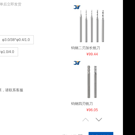
单后立即发货
φ3.0/38*φ0.4/1.0
钨钢二刃加长铣刀
*φ1.0/4.0
¥99.44
票，请联系客服
钨钢四刃铣刀
¥96.05