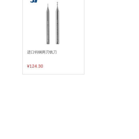
进口钨钢两刃铣刀
¥124.30