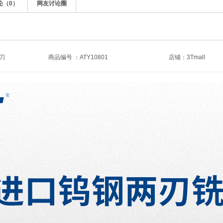
论（
0
）
网友讨论圈
刀
商品编号 ：ATY10801
店铺：
3Tmall