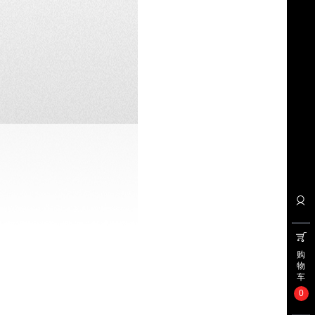
购
物
车
0