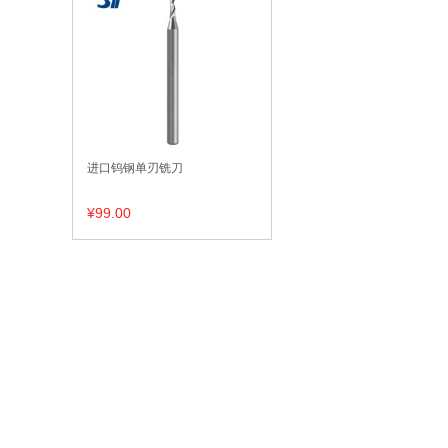
进口钨钢单刃铣刀
¥99.00