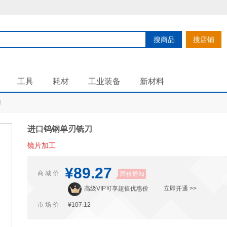
搜商品
搜店铺
工具
耗材
工业装备
新材料
刀
进口钨钢单刃铣刀
镜片加工
¥89.27
商 城 价
降价通知
高级VIP可享超值优惠价
立即开通 >>
市 场 价
¥107.12