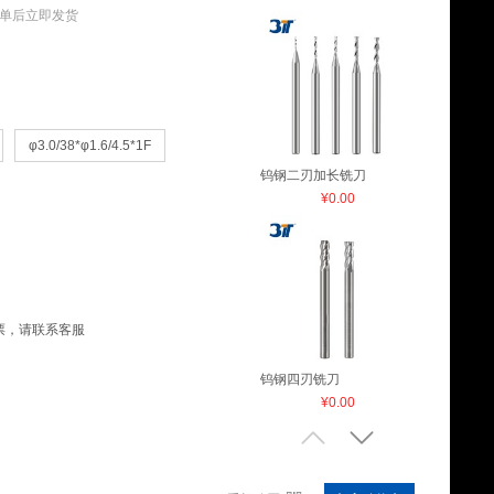
单后立即发货
φ3.0/38*φ1.6/4.5*1F
钨钢二刃加长铣刀
¥0.00
票，请联系客服
钨钢四刃铣刀
¥0.00