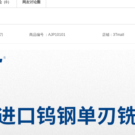
论（
0
）
网友讨论圈
刀
商品编号 ：AJP10101
店铺：
3Tmall