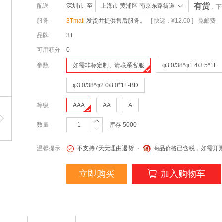
有货
配送
深圳市
至
上海市 黄浦区 南京东路街道
，下
服务
3Tmall
发货并提供售后服务。
[ 快递：¥12.00 ] 免邮费
品牌
3T
可用积分
0
参数
如需非标定制、请联系客服
φ3.0/38*φ1.4/3.5*1F
φ3.0/38*φ2.0/8.0*1F-BD
等级
AAA
AA
A
数量
库存
5000
温馨提示
不支持7天无理由退货
商品价格已含税，如需开
立即购买
加入购物车