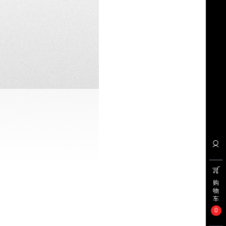
购
物
车
0