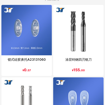
锁式硅胶鼻托A23131060
涂层钨钢四刃铣刀
0.
155.
¥
57
¥
00