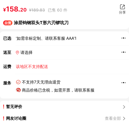
158.
¥
20
¥
189.83
已售 60 件
分享
涂层钨钢双头T形六刃锣坑刀
自营
已选
‘如需非标定制、请联系客服 AAA’1
送至
请选择
运费
该地区不支持配送
不支持7天无理由退货
服务
商品价格已含税，如需开票，请联系客服
暂无评价
网友讨论圈
查看全部