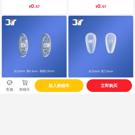
0.
0.
¥
57
¥
57
加入购物车
立即购买
锁式硅胶鼻托A23131070
锁式硅胶鼻托A23132290
客服
购物车
0.
1.
¥
57
¥
13