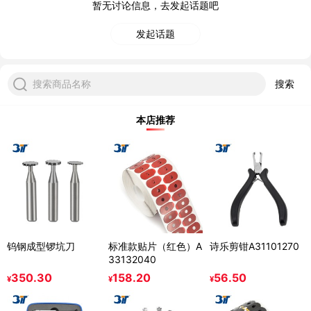
暂无讨论信息，去发起话题吧
发起话题
搜索商品名称
搜索
本店推荐
钨钢成型锣坑刀
标准款贴片（红色）A
诗乐剪钳A31101270
33132040
350.30
158.20
56.50
¥
¥
¥