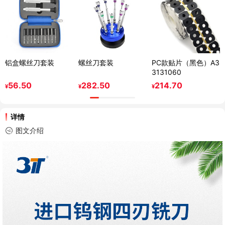
铝盒螺丝刀套装
螺丝刀套装
PC款贴片（黑色）A3
3131060
56.50
282.50
214.70
¥
¥
¥
详情
图文介绍