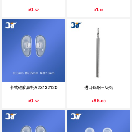
0.
1.
¥
57
¥
13
卡式硅胶鼻托A23132120
进口钨钢三级钻
0.
85.
¥
57
¥
00