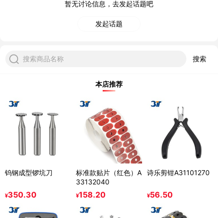
暂无讨论信息，去发起话题吧
发起话题
搜索商品名称
搜索
本店推荐
钨钢成型锣坑刀
标准款贴片（红色）A
诗乐剪钳A31101270
33132040
350.30
158.20
56.50
¥
¥
¥