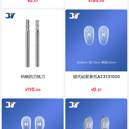
0.
155.
¥
57
¥
00
钨钢四刃铣刀
锁式硅胶鼻托A23131020
110.
0.
¥
00
¥
57