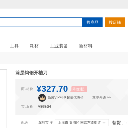
搜商品
搜店铺
工具
耗材
工业装备
新材料
涂层钨钢开槽刀
¥327.70
商 城 价
降价通知
高级VIP可享超值优惠价
立即开通 >>
市 场 价
¥393.24
有货
配送
深圳市
至
上海市 黄浦区 南京东路街道
，下