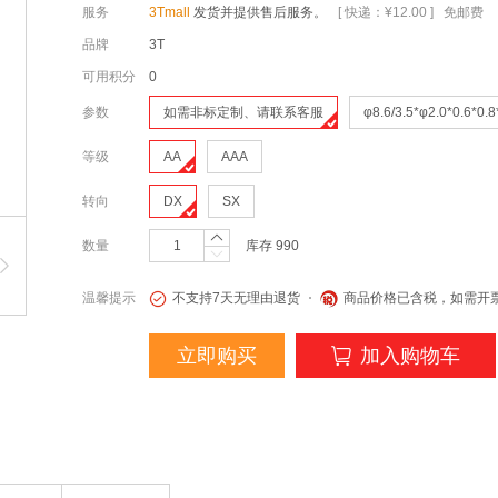
服务
3Tmall
发货并提供售后服务。
[ 快递：¥12.00 ] 免邮费
品牌
3T
可用积分
0
参数
如需非标定制、请联系客服
φ8.6/3.5*φ2.0*0.6*0.8
等级
AA
AAA
转向
DX
SX
数量
库存
990
温馨提示
不支持7天无理由退货
商品价格已含税，如需开
立即购买
加入购物车