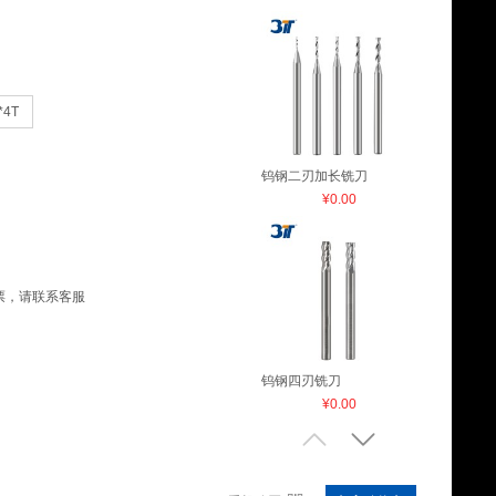
*4T
钨钢二刃加长铣刀
¥0.00
票，请联系客服
钨钢四刃铣刀
¥0.00