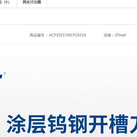
论（
0
）
网友讨论圈
商品编号 ：ACF10217/ACF10218
店铺：
3Tmall