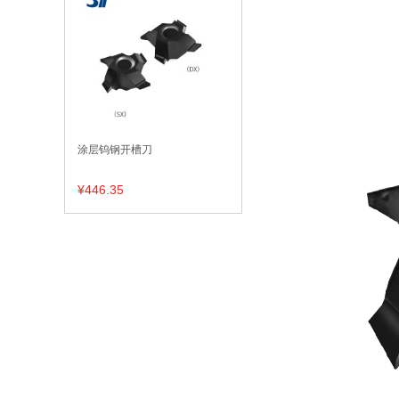
涂层钨钢开槽刀
¥446.35