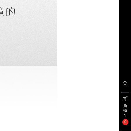
购
物
车
0