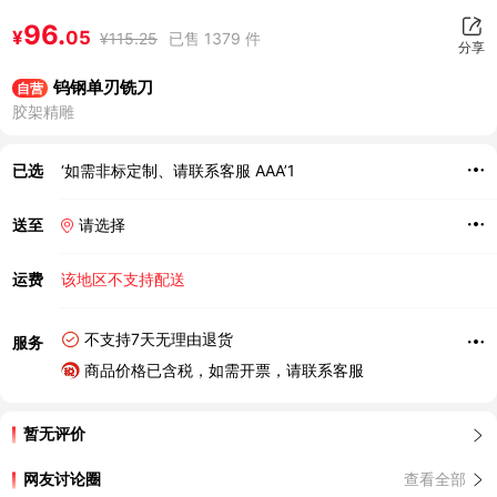
96.
¥
05
¥
115.25
已售 1379 件
分享
钨钢单刃铣刀
自营
胶架精雕
已选
‘如需非标定制、请联系客服 AAA’1
送至
请选择
运费
该地区不支持配送
不支持7天无理由退货
服务
商品价格已含税，如需开票，请联系客服
暂无评价
网友讨论圈
查看全部