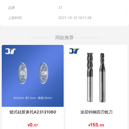
品牌
3T
上架时间
2021-10-21 16:11:28
同款推荐
锁式硅胶鼻托A23131060
涂层钨钢四刃铣刀
0.
155.
¥
57
¥
00