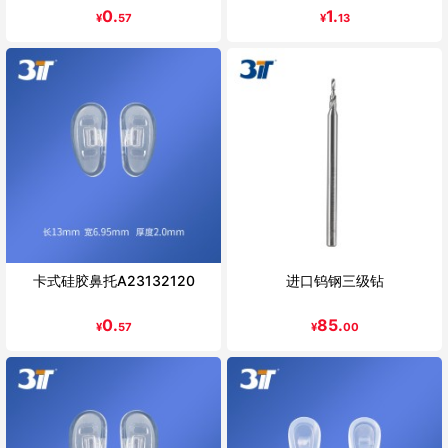
0.
1.
¥
57
¥
13
卡式硅胶鼻托A23132120
进口钨钢三级钻
0.
85.
¥
57
¥
00