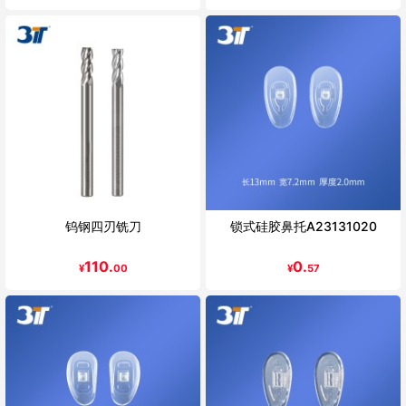
钨钢四刃铣刀
锁式硅胶鼻托A23131020
110.
0.
¥
00
¥
57