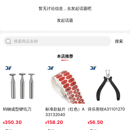
暂无讨论信息，去发起话题吧
发起话题
搜索商品名称
搜索
本店推荐
钨钢成型锣坑刀
标准款贴片（红色）A
诗乐剪钳A31101270
33132040
350.30
158.20
56.50
¥
¥
¥