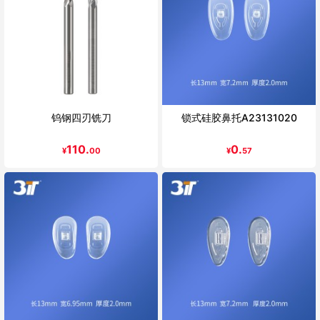
钨钢四刃铣刀
锁式硅胶鼻托A23131020
110.
0.
¥
00
¥
57