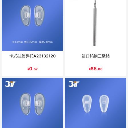
卡式硅胶鼻托A23132120
进口钨钢三级钻
0.
85.
¥
57
¥
00