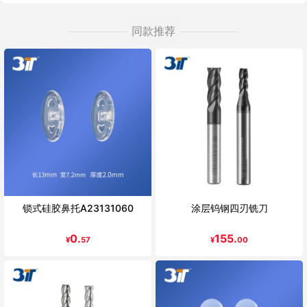
同款推荐
锁式硅胶鼻托A23131060
涂层钨钢四刃铣刀
0.
155.
¥
57
¥
00