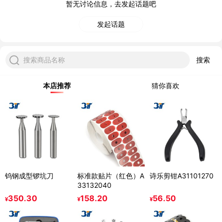
暂无讨论信息，去发起话题吧
发起话题
搜索商品名称
搜索
本店推荐
猜你喜欢
钨钢成型锣坑刀
标准款贴片（红色）A
诗乐剪钳A31101270
33132040
350.30
158.20
56.50
¥
¥
¥