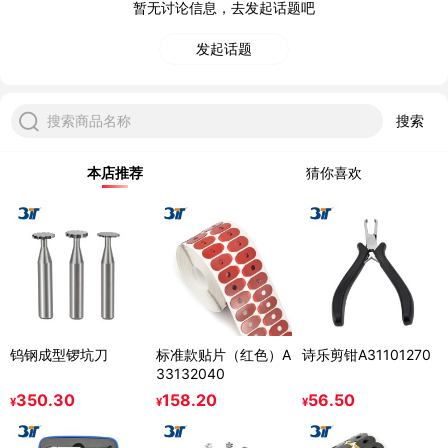
暂无讨论信息，去发起话题吧
发起话题
搜索商品名称
搜索
本店推荐
猜你喜欢
钨钢成型锣坑刀
标准款贴片（红色）A
诗乐剪钳A31101270
33132040
350.30
158.20
56.50
¥
¥
¥