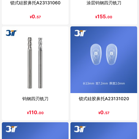
锁式硅胶鼻托A23131060
涂层钨钢四刃铣刀
0.
155.
¥
57
¥
00
钨钢四刃铣刀
锁式硅胶鼻托A23131020
110.
0.
¥
00
¥
57