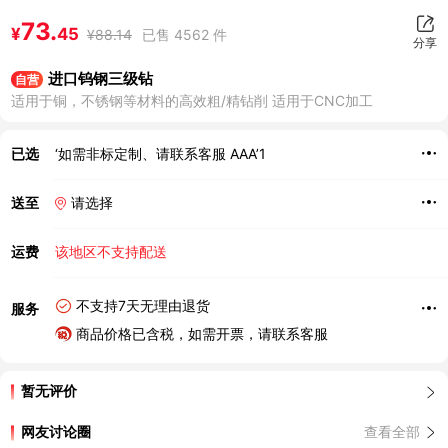
73.
¥
45
¥
88.14
已售 4562 件
分享
进口钨钢三级钻
自营
适用于铜，不锈钢等材料的高效粗/精钻削 适用于CNC加工
已选
‘如需非标定制、请联系客服 AAA’1
送至
请选择
运费
该地区不支持配送
不支持7天无理由退货
服务
商品价格已含税，如需开票，请联系客服
暂无评价
网友讨论圈
查看全部