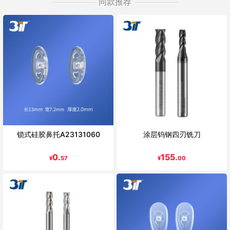
同款推荐
锁式硅胶鼻托A23131060
涂层钨钢四刃铣刀
0.
155.
¥
57
¥
00