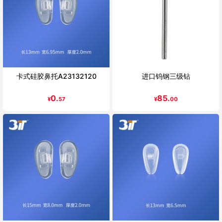
卡式硅胶鼻托A23132120
进口钨钢三级钻
0.
85.
¥
57
¥
00