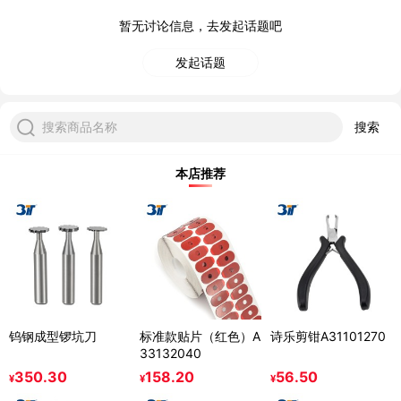
暂无讨论信息，去发起话题吧
发起话题
搜索商品名称
搜索
本店推荐
钨钢成型锣坑刀
标准款贴片（红色）A
诗乐剪钳A31101270
33132040
350.30
158.20
56.50
¥
¥
¥