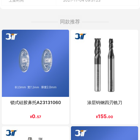
上架时间
2021-11-04 09:51:23
同款推荐
锁式硅胶鼻托A23131060
涂层钨钢四刃铣刀
0.
155.
¥
57
¥
00