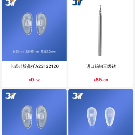
卡式硅胶鼻托A23132120
进口钨钢三级钻
0.
85.
¥
57
¥
00