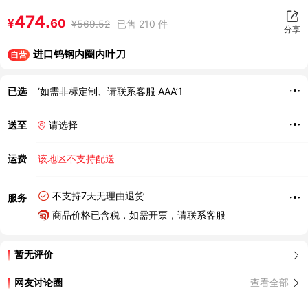
474.
¥
60
¥
569.52
已售 210 件
分享
进口钨钢内圈内叶刀
自营
已选
‘如需非标定制、请联系客服 AAA’1
送至
请选择
运费
该地区不支持配送
不支持7天无理由退货
服务
商品价格已含税，如需开票，请联系客服
暂无评价
网友讨论圈
查看全部