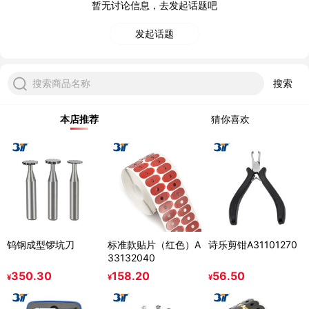
暂无讨论信息，去发起话题吧
发起话题
搜索商品名称
搜索
本店推荐
猜你喜欢
钨钢成型锣坑刀
标准款贴片（红色）A
诗乐剪钳A31101270
33132040
350.30
158.20
56.50
¥
¥
¥