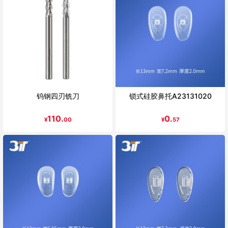
钨钢四刃铣刀
锁式硅胶鼻托A23131020
110.
0.
¥
00
¥
57