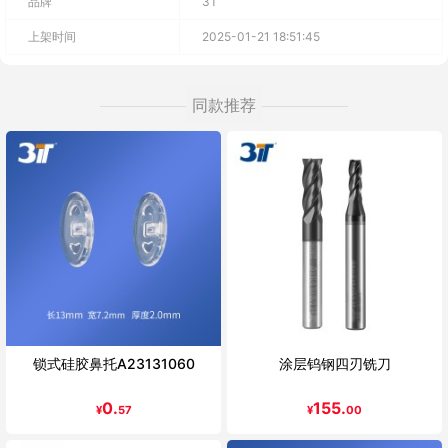
品牌
3T
上架时间
2025-01-21 18:51:45
同款推荐
锁式硅胶鼻托A23131060
涂层钨钢四刃铣刀
0.
155.
¥
57
¥
00