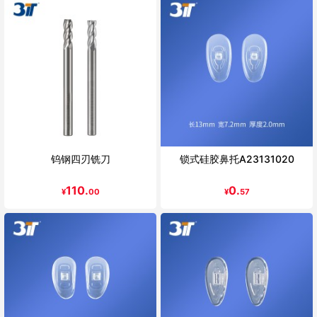
钨钢四刃铣刀
锁式硅胶鼻托A23131020
110.
0.
¥
00
¥
57