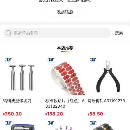
发起话题
搜索商品名称
搜索
本店推荐
钨钢成型锣坑刀
标准款贴片（红色）A
诗乐剪钳A31101270
33132040
350.30
158.20
56.50
¥
¥
¥