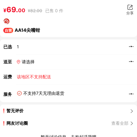
69.
¥
00
¥
82.00
已售 0 件
分享
AA14尖嘴钳
自营
已选
1
送至
请选择
运费
该地区不支持配送
不支持7天无理由退货
服务
暂无评价
网友讨论圈
查看全部
暂无讨论信息，去发起话题吧