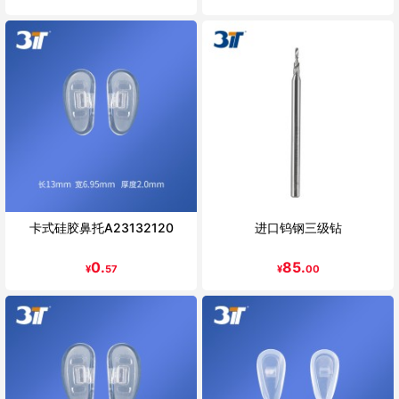
卡式硅胶鼻托A23132120
进口钨钢三级钻
0.
85.
¥
57
¥
00