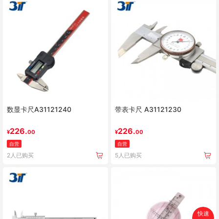
数显卡尺A31121240
带表卡尺 A31121230
226.
226.
¥
00
¥
00
自营
自营
2人已购买
5人已购买
快速