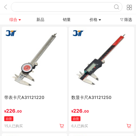
综合
新品
销量
价格
筛选
带表卡尺A31121220
数显卡尺A31121250
226.
226.
¥
00
¥
00
自营
自营
15人已购买
6人已购买